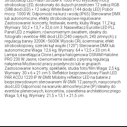
Stroboskop LED Flash StrobeFX 1000 IP65 Wysokiej mocy
stroboskop LED, doskonały do dużych przestrzeni 12 sekcji RGB
(588 diod LED) + 12 sekcji White Beam (144 diody LED) Pobór
mocy: 1000 W; Odporność na kurz i wodę (IP65) Sterowanie DMX
lub autonomiczne; efekty stroboskopowe regulowane
Zastosowanie: koncerty, festiwale, eventy, kluby Waga: 11,2 kg;
Wymiary: 50,2 × 13,7 × 32,6 cm 3. Naświetlacz Eurolite LED PLL
Panel LED z miękkim, równomiernym światłem, idealny do
fotografii i eventów 480 diod LED (240 ciepłych, 240 zimnych) z
regulacją barwy 3200K–5600K Wysoki CRI, ściemnianie, efekt
stroboskopowy, szeroki kąt wiązki (120°) Sterowanie DMX lub
autonomiczne Waga: 12,6 kg; Wymiary: 64 × 12,5 × 33 cm 4.
Lampa oświetlająca Clone Lampa halogenowa OSRAM Haloline
PRO 230 W Jasne, równomierne światło z płynną regulacją
natężenia Możliwość pracy pojedynczo lub w grupach
Zastosowanie: koncerty, spektakle, studia foto/film Waga: 2,5 kg;
Wymiary: 30 × 6 × 21 cm 5. Reflektor bezprzewodowy Flash LED
PAR ACCU 1220 IP W-DMX Mobilny reflektor LED na baterie z
bezprzewodowym sterowaniem W-DMX 12 jasnych, nasyconych
diod LED Odporność na warunki atmosferyczne (IP) Idealny do
eventów plenerowych, koncertów, oświetlenia architektonicznego
Waga: 5,4 kg; Wymiary: 21,5 × 13,1 × 21,5 cm