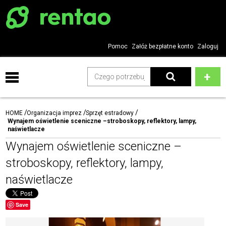
Pomoc
Załóż bezpłatne konto
Zaloguj
Dom i ogród
Budowa i remont
HOME
Organizacja imprez
Sprzęt estradowy
Motoryzacja
Wynajem oświetlenie sceniczne –stroboskopy, reflektory, lampy,
Elektronika
naświetlacze
Moda i styl
Wynajem oświetlenie sceniczne –
Nieruchomości
stroboskopy, reflektory, lampy,
Sport i turystyka
naświetlacze
Dla dzieci
Kultura i rozrywka
Biznes
Save
Zdrowie i uroda