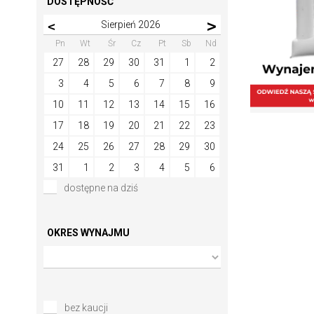
DOSTĘPNOŚĆ
Sierpień 2026
Pn
Wt
Śr
Cz
Pt
Sb
Nd
27
28
29
30
31
1
2
3
4
5
6
7
8
9
10
11
12
13
14
15
16
17
18
19
20
21
22
23
24
25
26
27
28
29
30
31
1
2
3
4
5
6
dostępne na dziś
OKRES WYNAJMU
bez kaucji