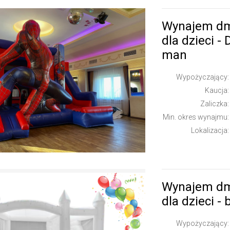
Wynajem d
dla dzieci -
man
Wypożyczający:
Kaucja:
Zaliczka:
Min. okres wynajmu:
Lokalizacja:
Wynajem d
dla dzieci - 
Wypożyczający: