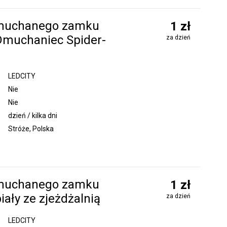
muchanego zamku
1 zł
 Dmuchaniec Spider-
za dzień
LEDCITY
Nie
Nie
dzień / kilka dni
Stróże, Polska
muchanego zamku
1 zł
biały ze zjeżdżalnią
za dzień
LEDCITY