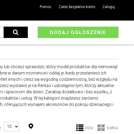
Pomoc
Załóż bezpłatne konto
Zaloguj
DODAJ OGŁOSZENIE
y lub chcesz sprawdzić, który model produktów dla niemowląt
zebne w danym momencie i oddaj je, kiedy przestaniesz ich
ofert innych i ciesz się wygodną codziennością, bez względu na
żesz wystawić je na Rentao i udostępnić tym, którzy aktualnie
 i śpiworom dla dzieci. Zarabiaj dodatkowo i bez wysiłku, z
oduktów i usług. W tej kategorii znajdziesz zarówno
h, oferujących wynajem akcesoriów do pokoju dziecięcego i
e
lista
siatka