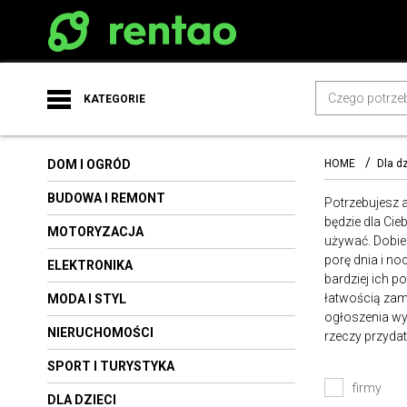
KATEGORIE
Dom i ogród
Budowa i remont
DOM I OGRÓD
HOME
Dla dz
Motoryzacja
Elektronika
BUDOWA I REMONT
Potrzebujesz 
Moda i styl
będzie dla Cie
MOTORYZACJA
Nieruchomości
używać. Dobier
Sport i turystyka
porę dnia i no
ELEKTRONIKA
Dla dzieci
bardziej ich p
łatwością zam
MODA I STYL
Kultura i rozrywka
ogłoszenia wy
Biznes
NIERUCHOMOŚCI
rzeczy przyda
Zdrowie i uroda
Medycyna i rehabilitacja
SPORT I TURYSTYKA
Przemysł i rolnictwo
firmy
DLA DZIECI