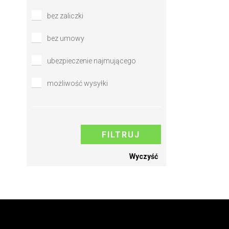
bez zaliczki
bez umowy
ubezpieczenie najmującego
możliwość wysyłki
FILTRUJ
Wyczyść