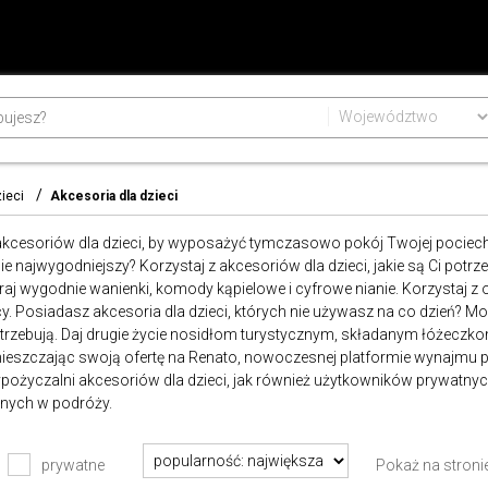
ieci
Akcesoria dla dzieci
akcesoriów dla dzieci, by wyposażyć tymczasowo pokój Twojej pociech
bie najwygodniejszy? Korzystaj z akcesoriów dla dzieci, jakie są Ci potr
aj wygodnie wanienki, komody kąpielowe i cyfrowe nianie. Korzystaj z 
cy. Posiadasz akcesoria dla dzieci, których nie używasz na co dzień? Mo
otrzebują. Daj drugie życie nosidłom turystycznym, składanym łóżeczkom
ieszczając swoją ofertę na Renato, nowoczesnej platformie wynajmu pr
pożyczalni akcesoriów dla dzieci, jak również użytkowników prywatnyc
tnych w podróży.
prywatne
Pokaż na stroni