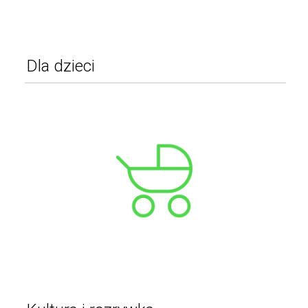
Dla dzieci
Pokój dziecięcy
Pozostałe
Wózki
WIĘCEJ
Foteliki samochodowe
Rowerki i inne pojazdy
Zabawki ogrodowe
Akcesoria dla dzieci
Kostiumy i przebrania