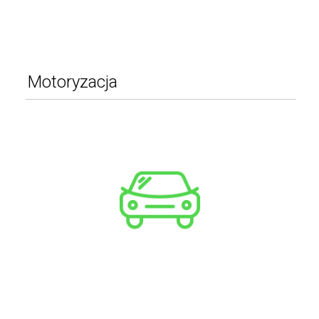
Motoryzacja
Samochody
Narzędzia i sprzęt warsztatowy
Motocykle
Pozostałe
Skutery
WIĘCEJ
Łodzie / Jachty
Quady
Bagażniki, boxy, uchwyty
Przyczepy i lawety