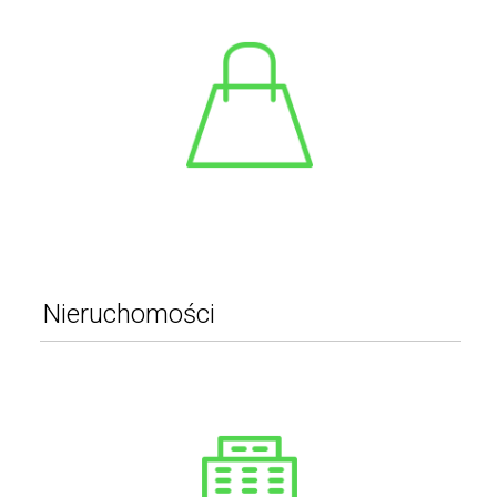
Galanteria i dodatki
Biżuteria i zegarki
Stroje wyjściowe
Kostiumy i przebrania
Pozostałe
WIĘCEJ
Nieruchomości
Mieszkania
Pozostałe
Pokoje
WIĘCEJ
Domy
Lokale użytkowe
Garaże
Magazyny i hale