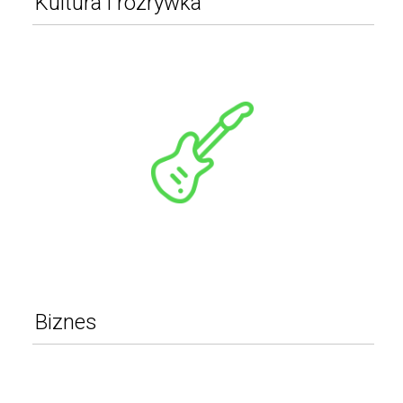
Kultura i rozrywka
Instrumenty muzyczne
Książki
Gry komputerowe
Gry planszowe
Muzyka
Filmy
Pozostałe
WIĘCEJ
Biznes
Leasing
Powierzchnie reklamowe
Hale targowe / stoiska