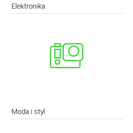
Elektronika
Kamery
Fotografia
Komputery
Konsole i automaty
Sprzęt audio
Sprzęt multimedialny
Pozostałe
WIĘCEJ
Moda i styl
Odzież
Obuwie