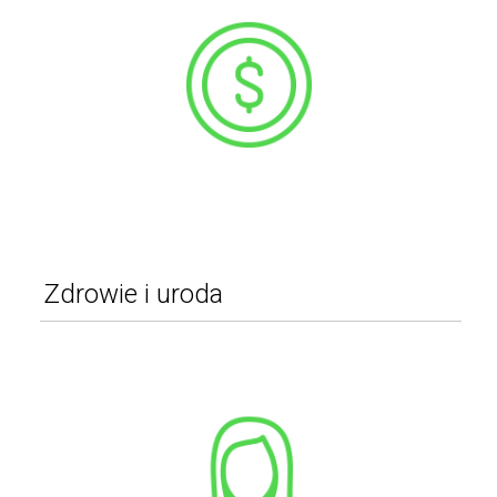
Meble i wyposażenie biurowe
Urządzenia biurowe
Sprzęt multimedialny
Pozostałe
WIĘCEJ
Zdrowie i uroda
Profilaktyka zdrowia
Urządzenia do pielęgnacji twarzy
i ciała
Relaks i SPA
Pozostałe
WIĘCEJ