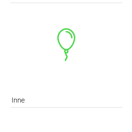
Gastronomia i catering
Sprzęt estradowy
Meble eventowe
Akcesoria i dodatki
Pozostałe
WIĘCEJ
Inne
Pozostałe
WIĘCEJ