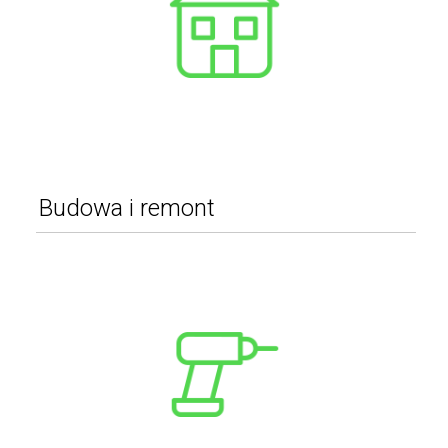
Utrzymanie czystości
Pozostałe
WIĘCEJ
Budowa i remont
Narzędzia
Maszyny budowlane
Rusztowania
Pozostałe
WIĘCEJ