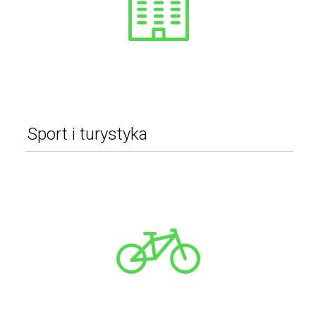
Działki
Sport i turystyka
Turystyka
Sporty zimowe
Wędkarstwo
Sporty walki
Wspinaczka
Sporty drużynowe
Rowery
Sporty wodne
Militaria i survival
Sporty towarzyskie
Siłownia i fitness
Pozostałe
Sporty ekstremalne
WIĘCEJ