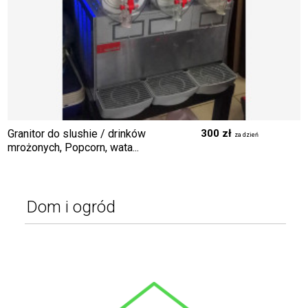
Medycyna i rehabilitacja
Przemysł i rolnictwo
Organizacja imprez
Inne
Granitor do slushie / drinków
300 zł
za dzień
mrożonych, Popcorn, wata...
Dom i ogród
Narzędzia i akcesoria
Meble
AGD
Wyposażenie wnętrz
Ogród